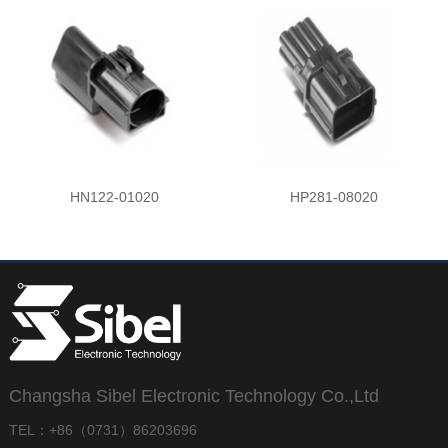
HN122-01020
HP281-08020
Changsha Sibel Electronic Technology Co.,Ltd
TEL：+86（0731）86203696