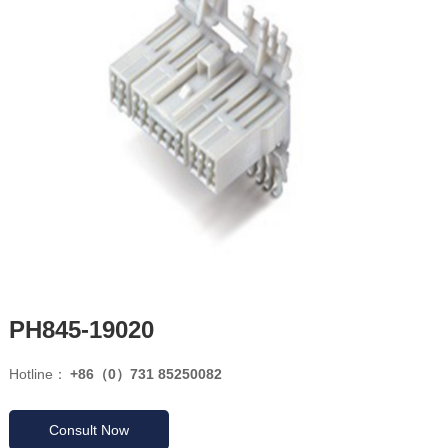
PH845-19020
Hotline：
+86（0）731 85250082
Consult Now