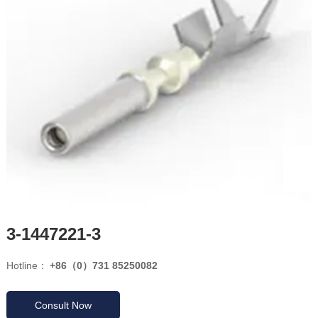
3-1447221-3
Hotline：
+86（0）731 85250082
Consult Now