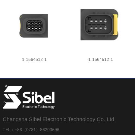
1-1564512-1
1-1564512-1
Changsha Sibel Electronic Technology Co.,Ltd
TEL：+86（0731）86203696